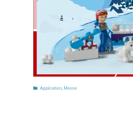
Kategorien
Application
,
Messe